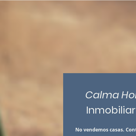
Calma Ho
Inmobilia
No vendemos casas. Cont