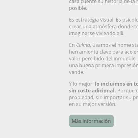
casa cuente su historia de la
posible.
Es estrategia visual. Es psico
crear una atmósfera donde to
imaginarse viviendo allí.
En
Calma
, usamos el home s
herramienta clave para aceler
valor percibido del inmueble
una buena primera impresión
vende.
Y lo mejor:
lo incluimos en t
sin coste adicional.
Porque c
propiedad, sin importar su p
en su mejor versión.
Más información